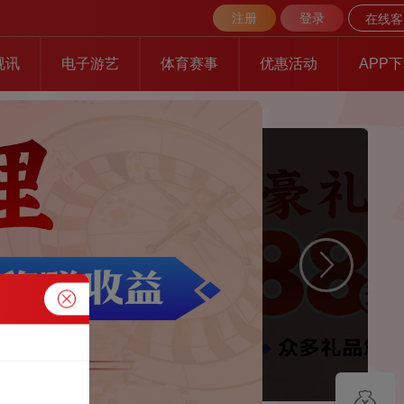
注册
登录
在线客
视讯
电子游艺
体育赛事
优惠活动
APP