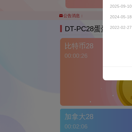
2025-09-10
公告消息：
2024-05-18
DT-PC28蛋蛋
2022-02-27
比特币28
00:00:26
加拿大28
00:02:06